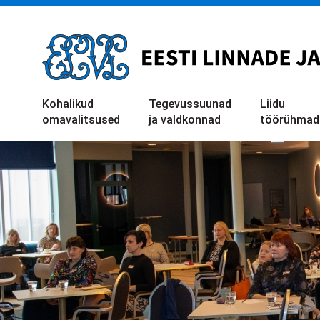
Liigu
edasi
põhisisu
juurde
Kohalikud
Tegevussuunad
Liidu
omavalitsused
ja valdkonnad
töörühmad