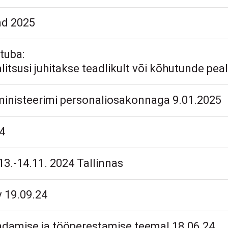
ad 2025
tuba:
itsusi juhitakse teadlikult või kõhutunde peal
inisteerimi personaliosakonnaga 9.01.2025
4
3.-14.11. 2024 Tallinnas
v 19.09.24
ndamise ja tööperestamise teemal 18.06.24