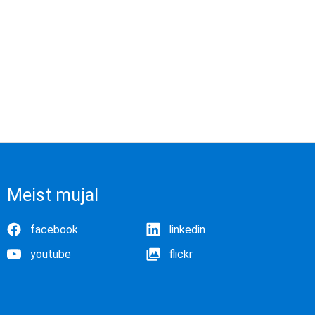
Meist mujal
facebook
linkedin
youtube
flickr