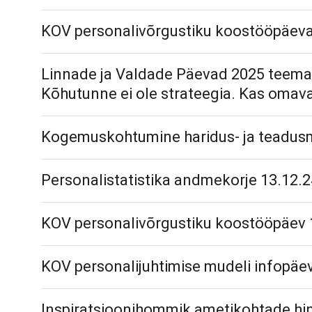
KOV personalivõrgustiku koostööpäev
Linnade ja Valdade Päevad 2025 teema
Kõhutunne ei ole strateegia. Kas omaval
Kogemuskohtumine haridus- ja teadusm
Personalistatistika andmekorje 13.12.2
KOV personalivõrgustiku koostööpäev 1
KOV personalijuhtimise mudeli infopäe
Inspiratsioonihommik ametikohtade hi