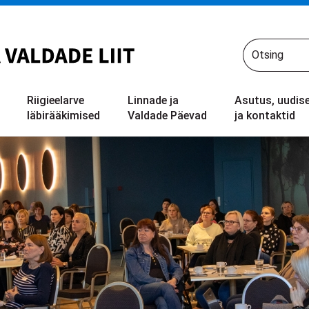
Riigieelarve
Linnade ja
Asutus, uudis
läbirääkimised
Valdade Päevad
ja kontaktid