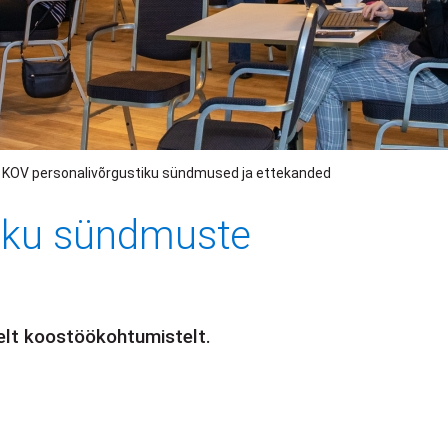
KOV personalivõrgustiku sündmused ja ettekanded
iku sündmuste
elt koostöökohtumistelt.