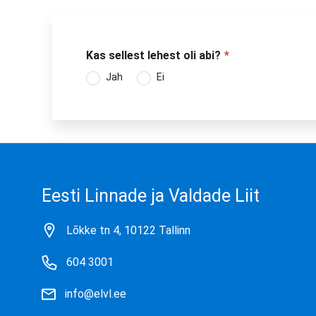
Kas sellest lehest oli abi?
Jah
Ei
Eesti Linnade ja Valdade Liit
Lõkke tn 4, 10122 Tallinn
604 3001
info@elvl.ee