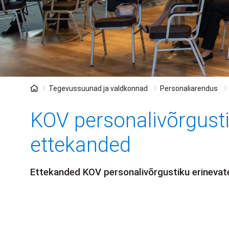
Leivapuru
Tegevussuunad ja valdkonnad
Personaliarendus
KOV personalivõrgust
ettekanded
Ettekanded KOV personalivõrgustiku erinevat