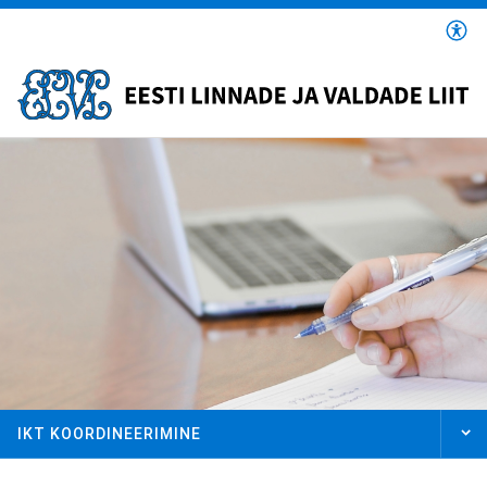
Liigu
edasi
põhisisu
juurde
IKT KOORDINEERIMINE