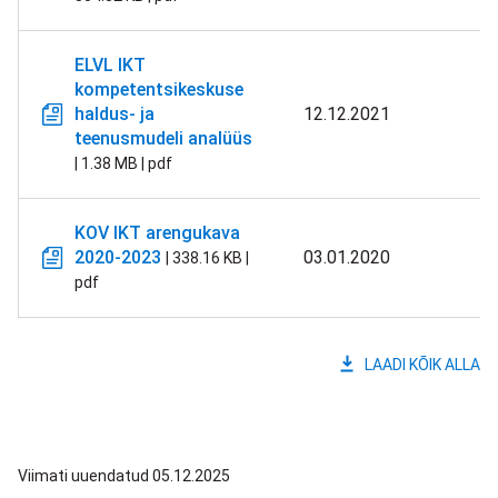
ELVL IKT
kompetentsikeskuse
haldus- ja
12.12.2021
teenusmudeli analüüs
| 1.38 MB | pdf
KOV IKT arengukava
2020-2023
03.01.2020
| 338.16 KB |
pdf
LAADI KÕIK ALLA
Viimati uuendatud 05.12.2025