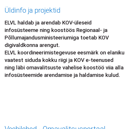
Leivapuru
Üldinfo ja projektid
ELVL haldab ja arendab KOV-üleseid
infosüsteeme ning koostöös Regionaal- ja
Põllumajandusministeeriumiga toetab KOV
digivaldkonna arengut.
ELVL koordineerimistegevuse eesmärk on elaniku
vaatest siduda kokku riigi ja KOV e-teenused
ning läbi omavalitsuste vahelise koostöö viia alla
infosüsteemide arendamise ja haldamise kulud.