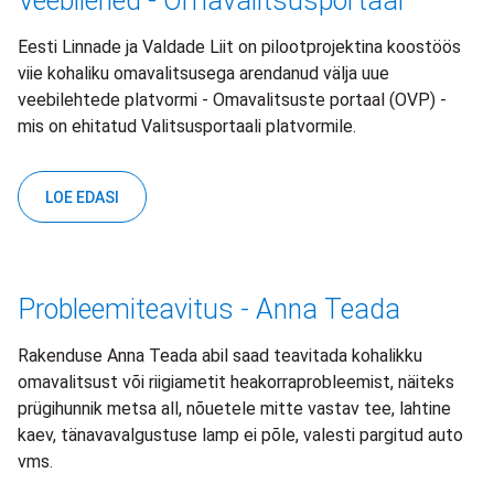
Veebilehed - Omavalitsusportaal
Eesti Linnade ja Valdade Liit on pilootprojektina koostöös
viie kohaliku omavalitsusega arendanud välja uue
veebilehtede platvormi - Omavalitsuste portaal (OVP) -
mis on ehitatud Valitsusportaali platvormile.
LOE EDASI
Probleemiteavitus - Anna Teada
Rakenduse Anna Teada abil saad teavitada kohalikku
omavalitsust või riigiametit heakorraprobleemist, näiteks
prügihunnik metsa all, nõuetele mitte vastav tee, lahtine
kaev, tänavavalgustuse lamp ei põle, valesti pargitud auto
vms.