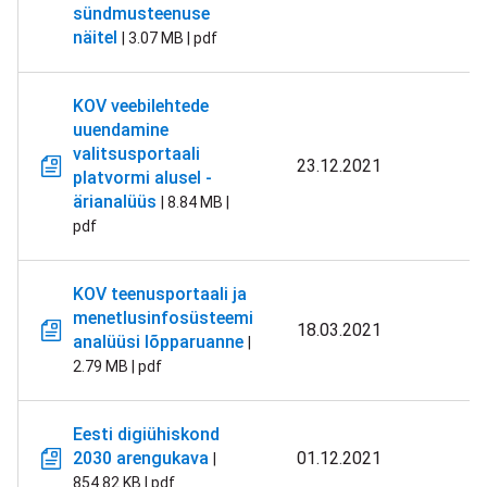
sündmusteenuse
näitel
| 3.07 MB | pdf
KOV veebilehtede
uuendamine
valitsusportaali
23.12.2021
platvormi alusel -
ärianalüüs
| 8.84 MB |
pdf
KOV teenusportaali ja
menetlusinfosüsteemi
18.03.2021
analüüsi lõpparuanne
|
2.79 MB | pdf
Eesti digiühiskond
2030 arengukava
01.12.2021
|
854.82 KB | pdf