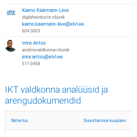
Kaimo Käärmann-Liive
digilahenduste nõunik
kaimo.kaarmann-liive@elvl.ee
604 3003
Imre Antso
andmevaldkonna nõunik
imre.antso@elvl.ee
511 0458
IKT valdkonna analüüsid ja
arengudokumendid
Nimetus
Sisestamise kuupäev