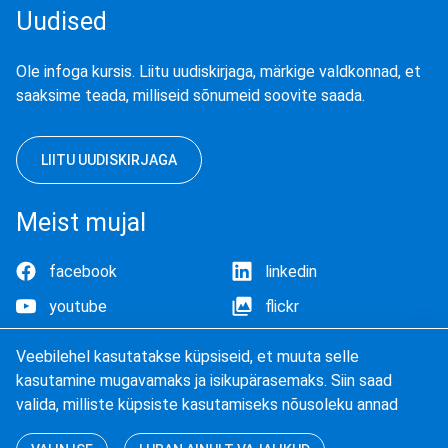
Uudised
Ole infoga kursis. Liitu uudiskirjaga, märkige valdkonnad, et
saaksime teada, milliseid sõnumeid soovite saada.
LIITU UUDISKIRJAGA
Meist mujal
facebook
linkedin
youtube
flickr
Veebilehel kasutatakse küpsiseid, et muuta selle
kasutamine mugavamaks ja isikupärasemaks. Siin saad
valida, milliste küpsiste kasutamiseks nõusoleku annad
Küpsised