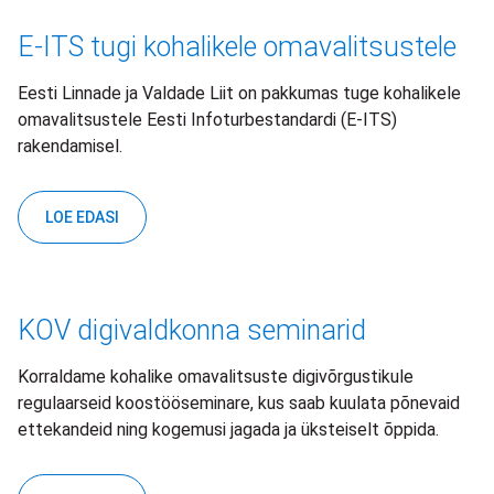
E-ITS tugi kohalikele omavalitsustele
Eesti Linnade ja Valdade Liit on pakkumas tuge kohalikele
omavalitsustele Eesti Infoturbestandardi (E-ITS)
rakendamisel.
LOE EDASI
KOV digivaldkonna seminarid
Korraldame kohalike omavalitsuste digivõrgustikule
regulaarseid koostööseminare, kus saab kuulata põnevaid
ettekandeid ning kogemusi jagada ja üksteiselt õppida.