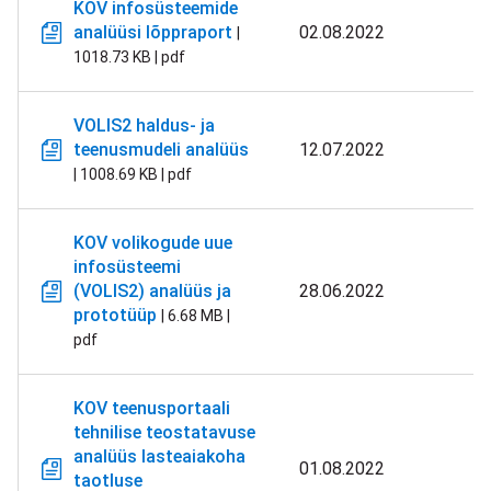
KOV infosüsteemide
analüüsi lõppraport
02.08.2022
|
1018.73 KB | pdf
VOLIS2 haldus- ja
teenusmudeli analüüs
12.07.2022
| 1008.69 KB | pdf
KOV volikogude uue
infosüsteemi
(VOLIS2) analüüs ja
28.06.2022
prototüüp
| 6.68 MB |
pdf
KOV teenusportaali
tehnilise teostatavuse
analüüs lasteaiakoha
01.08.2022
taotluse