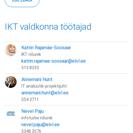
LOE EDASI
IKT valdkonna töötajad
Katrin Rajamäe-Soosaar
IKT nõunik
katrin.rajamae-soosaar@elvl.ee
513 8333
Annemarii Hunt
IT analüütik-projektijuht
annemarii.hunt@elvl.ee
554 3711
Nevel Paju
infoturbe nõunik
nevel.paju@elvl.ee
5348 3576