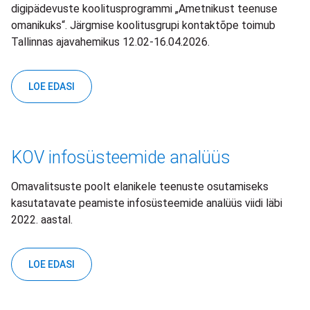
digipädevuste koolitusprogrammi „Ametnikust teenuse
omanikuks“. Järgmise koolitusgrupi kontaktõpe toimub
Tallinnas ajavahemikus 12.02-16.04.2026.
LOE EDASI
KOV infosüsteemide analüüs
Omavalitsuste poolt elanikele teenuste osutamiseks
kasutatavate peamiste infosüsteemide analüüs viidi läbi
2022. aastal.
LOE EDASI