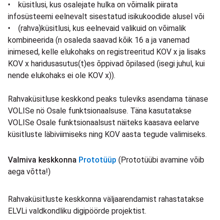
• küsitlusi, kus osalejate hulka on võimalik piirata
infosüsteemi eelnevalt sisestatud isikukoodide alusel või
• (rahva)küsitlusi, kus eelnevaid valikuid on võimalik
kombineerida (n osaleda saavad kõik 16 a ja vanemad
inimesed, kelle elukohaks on registreeritud KOV x ja lisaks
KOV x haridusasutus(t)es õppivad õpilased (isegi juhul, kui
nende elukohaks ei ole KOV x)).
Rahvaküsitluse keskkond peaks tuleviks asendama tänase
VOLISe nö Osale funktsionaalsuse. Täna kasutatakse
VOLISe Osale funktsionaalsust näiteks kaasava eelarve
küsitluste läbiviimiseks ning KOV aasta tegude valimiseks.
Valmiva keskkonna
Prototüüp
(Prototüübi avamine võib
aega võtta!)
Rahvaküsitluste keskkonna väljaarendamist rahastatakse
ELVLi valdkondliku digipöörde projektist.