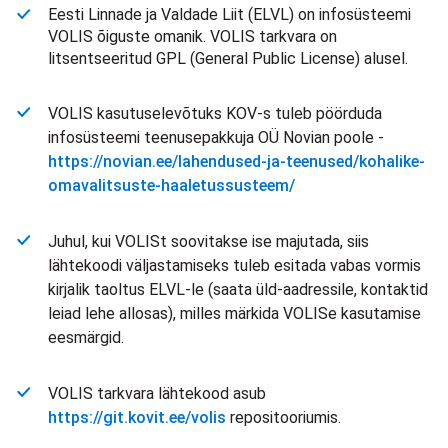
Eesti Linnade ja Valdade Liit (ELVL) on infosüsteemi
VOLIS õiguste omanik. VOLIS tarkvara on
litsentseeritud GPL (General Public License) alusel.
VOLIS kasutuselevõtuks KOV-s tuleb pöörduda
infosüsteemi teenusepakkuja OÜ Novian poole -
https://novian.ee/lahendused-ja-teenused/kohalike-
omavalitsuste-haaletussusteem/
Juhul, kui VOLISt soovitakse ise majutada, siis
lähtekoodi väljastamiseks tuleb esitada vabas vormis
kirjalik taoltus ELVL-le (saata üld-aadressile, kontaktid
leiad lehe allosas), milles märkida VOLISe kasutamise
eesmärgid.
VOLIS tarkvara lähtekood asub
https://git.kovit.ee/volis
repositooriumis.