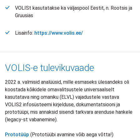
VOLISt kasutatakse ka väljaspool Eestit, n. Rootsis ja
Gruusias
Lisainfo:
https://www.volis.ee/
VOLIS-e tulevikuvaade
2022 a. valmisid analüüsid, mille esmaseks ülesandeks oli
koostada kõikidele omavalitsustele universaalselt
kasutatava ning omaniku (ELVL) vajadustele vastava
VOLIS2 infosüsteemi kirjelduse, dokumentatsiooni ja
prototüüpi, mis annaksid sisendi tarkvara arenduse hankele
(legacy-st vabanemine).
Prototüüp
(Prototüübi avamine võib aega võtta!)