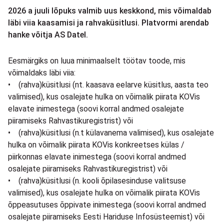
2026 a juuli lõpuks valmib uus keskkond, mis võimaldab
läbi viia kaasamisi ja rahvaküsitlusi. Platvormi arendab
hanke võitja AS Datel.
Eesmärgiks on luua minimaalselt töötav toode, mis
võimaldaks läbi viia:
• (rahva)küsitlusi (nt. kaasava eelarve küsitlus, aasta teo
valimised), kus osalejate hulka on võimalik piirata KOVis
elavate inimestega (soovi korral andmed osalejate
piiramiseks Rahvastikuregistrist) või
• (rahva)küsitlusi (n.t külavanema valimised), kus osalejate
hulka on võimalik piirata KOVis konkreetses külas /
piirkonnas elavate inimestega (soovi korral andmed
osalejate piiramiseks Rahvastikuregistrist) või
• (rahva)küsitlusi (n. kooli õpilasesinduse valitsuse
valimised), kus osalejate hulka on võimalik piirata KOVis
õppeasutuses õppivate inimestega (soovi korral andmed
osalejate piiramiseks Eesti Hariduse Infosüsteemist) või