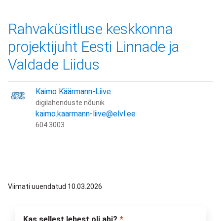
Rahvaküsitluse keskkonna
projektijuht Eesti Linnade ja
Valdade Liidus
Kaimo Käärmann-Liive
digilahenduste nõunik
kaimo.kaarmann-liive@elvl.ee
604 3003
Viimati uuendatud 10.03.2026
Kas sellest lehest oli abi?