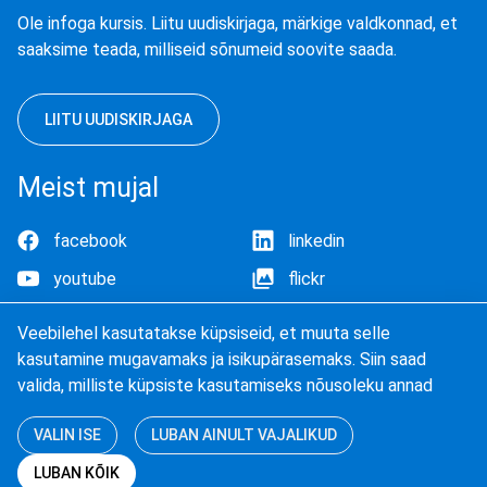
Ole infoga kursis. Liitu uudiskirjaga, märkige valdkonnad, et
saaksime teada, milliseid sõnumeid soovite saada.
LIITU UUDISKIRJAGA
Meist mujal
facebook
linkedin
youtube
flickr
Veebilehel kasutatakse küpsiseid, et muuta selle
kasutamine mugavamaks ja isikupärasemaks. Siin saad
valida, milliste küpsiste kasutamiseks nõusoleku annad
Küpsised
VALIN ISE
LUBAN AINULT VAJALIKUD
LUBAN KÕIK