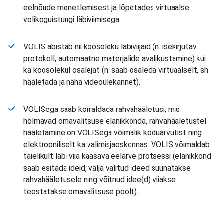
eelnõude menetlemisest ja lõpetades virtuaalse
volikoguistungi läbiviimisega.
VOLIS abistab nii koosoleku läbiviijaid (n. isekirjutav
protokoll, automaatne materjalide avalikustamine) kui
ka koosolekul osalejat (n. saab osaleda virtuaalselt, sh
hääletada ja näha videoülekannet).
VOLISega saab korraldada rahvahääletusi, mis
hõlmavad omavalitsuse elanikkonda, rahvahääletustel
hääletamine on VOLISega võimalik koduarvutist ning
elektrooniliselt ka valimisjaoskonnas. VOLIS võimaldab
täielikult läbi viia kaasava eelarve protsessi (elanikkond
saab esitada ideid, välja valitud ideed suunatakse
rahvahääletusele ning võitnud idee(d) viiakse
teostatakse omavalitsuse poolt).