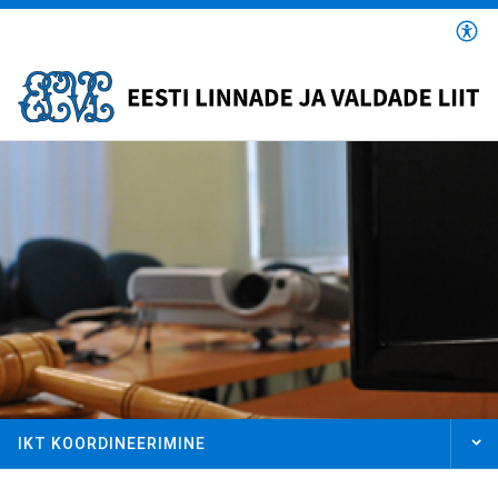
Liigu
edasi
põhisisu
juurde
IKT KOORDINEERIMINE