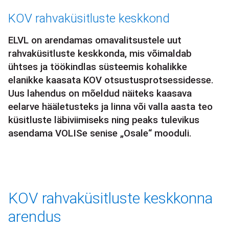
Leivapuru
KOV rahvaküsitluste keskkond
ELVL on arendamas omavalitsustele uut
rahvaküsitluste keskkonda, mis võimaldab
ühtses ja töökindlas süsteemis kohalikke
elanikke kaasata KOV otsustusprotsessidesse.
Uus lahendus on mõeldud näiteks kaasava
eelarve hääletusteks ja linna või valla aasta teo
küsitluste läbiviimiseks ning peaks tulevikus
asendama VOLISe senise „Osale“ mooduli.
KOV rahvaküsitluste keskkonna
arendus