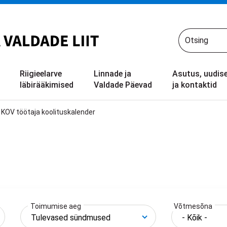
Riigieelarve
Linnade ja
Asutus, uudis
läbirääkimised
Valdade Päevad
ja kontaktid
KOV töötaja koolituskalender
Toimumise aeg
Võtmesõna