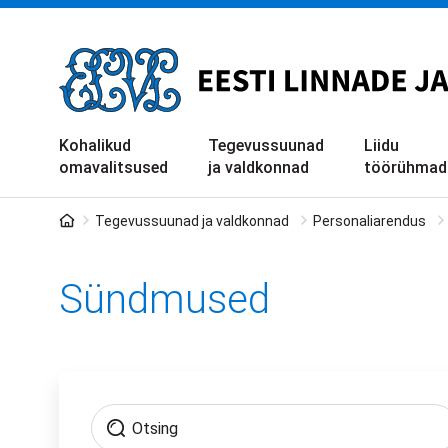
Liigu
edasi
põhisisu
juurde
Kohalikud
Tegevussuunad
Liidu
omavalitsused
ja valdkonnad
töörühmad
Leivapuru
Tegevussuunad ja valdkonnad
Personaliarendus
Sündmused