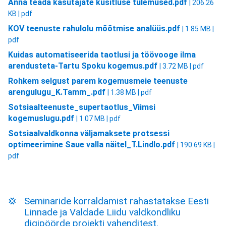
Anna teada kasutajate küsitluse tulemused.pdf
| 206.26
KB | pdf
KOV teenuste rahulolu mõõtmise analüüs.pdf
| 1.85 MB |
pdf
Kuidas automatiseerida taotlusi ja töövooge ilma
arendusteta-Tartu Spoku kogemus.pdf
| 3.72 MB | pdf
Rohkem selgust parem kogemusmeie teenuste
arengulugu_K.Tamm_.pdf
| 1.38 MB | pdf
Sotsiaalteenuste_supertaotlus_Viimsi
kogemuslugu.pdf
| 1.07 MB | pdf
Sotsiaalvaldkonna väljamaksete protsessi
optimeerimine Saue valla näitel_T.Lindlo.pdf
| 190.69 KB |
pdf
Seminaride korraldamist rahastatakse Eesti
Linnade ja Valdade Liidu valdkondliku
digipöörde projekti vahenditest.