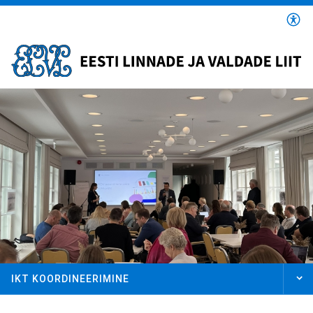
Liigu
edasi
põhisisu
juurde
IKT KOORDINEERIMINE