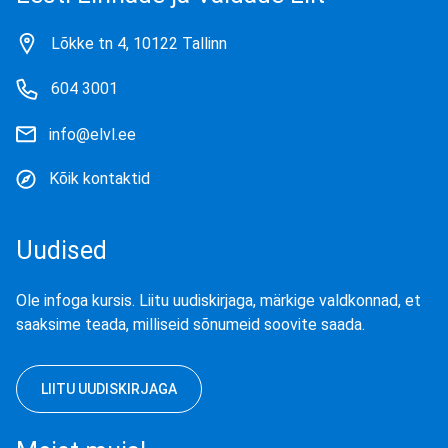
Lõkke tn 4, 10122 Tallinn
604 3001
info@elvl.ee
Kõik kontaktid
Uudised
Ole infoga kursis. Liitu uudiskirjaga, märkige valdkonnad, et
saaksime teada, milliseid sõnumeid soovite saada.
LIITU UUDISKIRJAGA