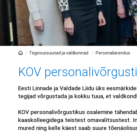
Leivapuru
Tegevussuunad ja valdkonnad
Personaliarendus
KOV personalivõrgust
Eesti Linnade ja Valdade Liidu üks eesmärkid
tegijad võrgustada ja kokku tuua, et valdkon
KOV personalivõrgustikus osalemine tähendab
kaaskolleegidega teistest omavalitsustest. I
mured ning kelle käest saab suure tõenäolisu