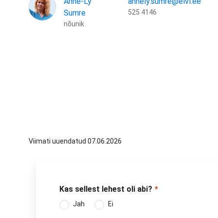
Anne-Ly
annely.sumre@elvl.ee
Sumre
525 4146
nõunik
Viimati uuendatud 07.06.2026
Kas sellest lehest oli abi?
Jah
Ei