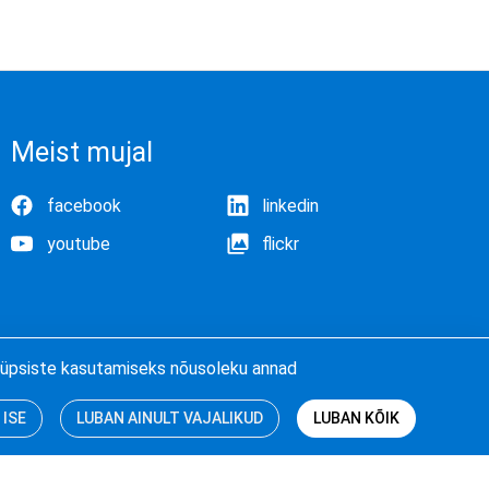
Meist mujal
facebook
linkedin
youtube
flickr
e küpsiste kasutamiseks nõusoleku annad
 ISE
LUBAN AINULT VAJALIKUD
LUBAN KÕIK