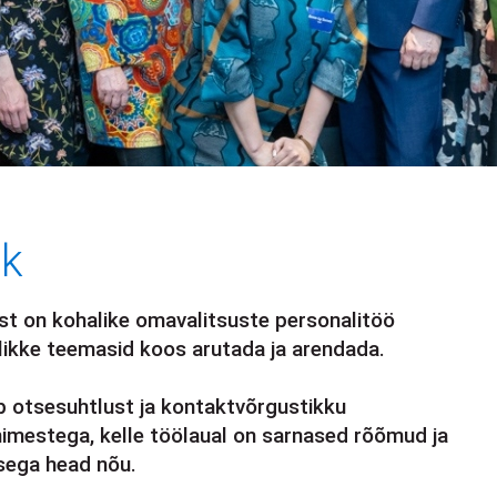
ik
est on kohalike omavalitsuste personalitöö
dlikke teemasid koos arutada ja arendada.
 otsesuhtlust ja kontaktvõrgustikku
nimestega, kelle töölaual on sarnased rõõmud ja
sega head nõu.