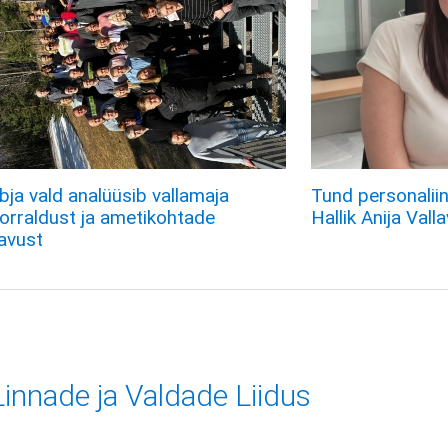
ja vald analüüsib vallamaja
Tund personaliin
orraldust ja ametikohtade
Hallik Anija Vall
avust
innade ja Valdade Liidus