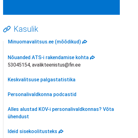
Kasulik
avaneb uues vahekaardi
Minuomavalitsus.ee (mõõdikud)
avaneb uues vahekaa
Nõuanded ATS-i rakendamise kohta
53045154, avalikteenistus@fin.ee
Keskvalitsuse palgastatistika
Personalivaldkonna podcastid
Alles alustad KOV-i personalivaldkonnas? Võta
ühendust
avaneb uues vahekaardis
Ideid sisekoolitusteks