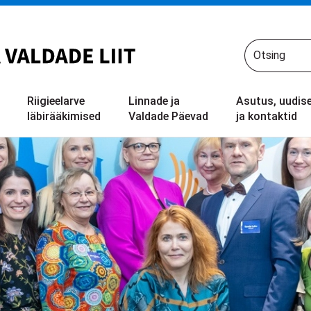
Riigieelarve
Linnade ja
Asutus, uudis
läbirääkimised
Valdade Päevad
ja kontaktid