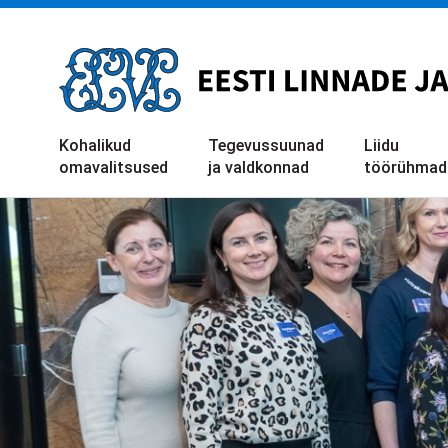
Liigu
edasi
põhisisu
juurde
Kohalikud
Tegevussuunad
Liidu
omavalitsused
ja valdkonnad
töörühmad