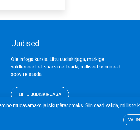
Uudised
Ole infoga kursis. Liitu uudiskirjaga, märkige
valdkonnad, et saaksime teada, milliseid sõnumeid
soovite saada.
LIITU UUDISKIRJAGA
amine mugavamaks ja isikupärasemaks. Siin saad valida, millist
VALIN