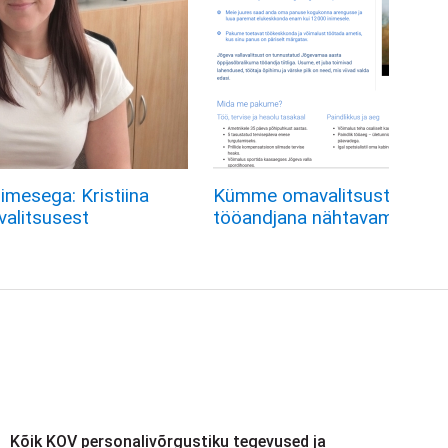
imesega: Kristiina
Kümme omavalitsust tegid 
avalitsusest
tööandjana nähtavamaks
Kõik KOV personalivõrgustiku tegevused ja