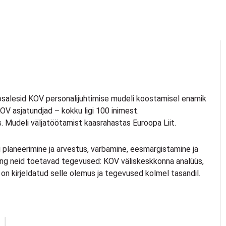
 osalesid KOV personalijuhtimise mudeli koostamisel enamik
KOV asjatundjad – kokku ligi 100 inimest.
. Mudeli väljatöötamist kaasrahastas Euroopa Liit.
i planeerimine ja arvestus, värbamine, eesmärgistamine ja
ning neid toetavad tegevused: KOV väliskeskkonna analüüs,
 on kirjeldatud selle olemus ja tegevused kolmel tasandil.