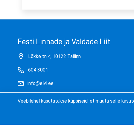
Eesti Linnade ja Valdade Liit
Lõkke tn 4, 10122 Tallinn
604 3001
info@elvl.ee
Kõik kontaktid
Veebilehel kasutatakse küpsiseid, et muuta selle kasut
Küpsised