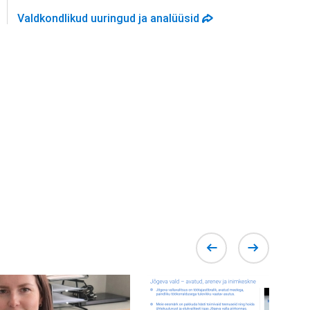
avaneb uues vahekaa
Valdkondlikud uuringud ja analüüsid