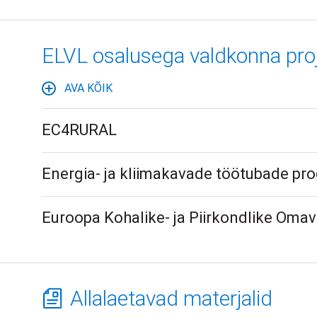
ELVL osalusega valdkonna proj
AVA KÕIK
EC4RURAL
Energia- ja kliimakavade töötubade p
Euroopa Kohalike- ja Piirkondlike Oma
Allalaetavad materjalid