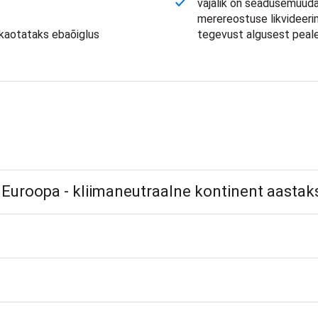
vajalik on seadusemuuda
merereostuse likvideeri
 kaotataks ebaõiglus
tegevust algusest peale
Euroopa - kliimaneutraalne kontinent aastak