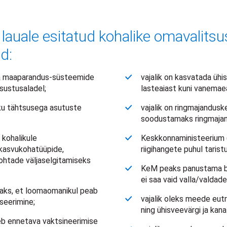
e lauale esitatud kohalike omavalits
d:
a maaparandus-süsteemide
vajalik on kasvatada ühi
sustusaladel;
lasteaiast kuni vanemaea
liku tähtsusega asutuste
vajalik on ringmajandus
soodustamaks ringmajan
 kohalikule
Keskkonnaministeerium 
kasvukohatüüpide,
riigihangete puhul tarist
ukohtade väljaselgitamiseks
KeM peaks panustama bi
ei saa vaid valla/valdade
taks, et loomaomanikul peab
vajalik oleks meede eu
seerimine;
ning ühisveevärgi ja kan
leb ennetava vaktsineerimise