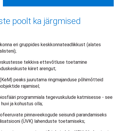
uste poolt ka järgmised
skonna eri gruppides keskkonnateadlikkust (alates
listeni);
keskustesse tekkiva ettevõtluse toetamine
duskeskuste kiiret arengut;
(KeM) peaks juurutama ringmajanduse põhimõtteid
uobjektide rajamisel;
osfääri programmiala tegevuskulude katmisesse - see
 huvi ja kohustus olla;
trofeeruvate pinnaveekogude seisundi parandamiseks
alisatsiooni (ÜVK) lahenduste toetamiseks;