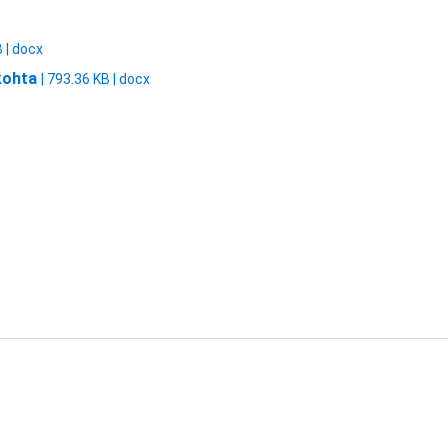
B | docx
 kohta
| 793.36 KB | docx