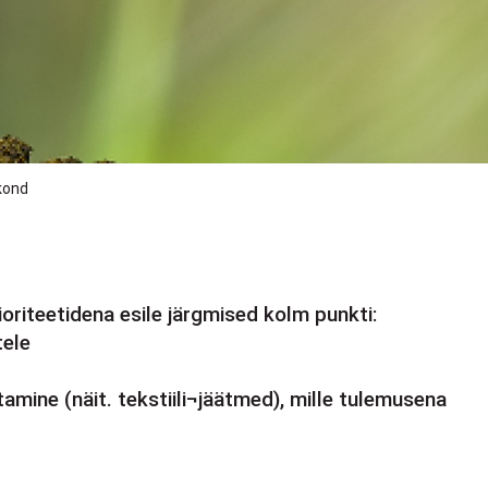
kond
oriteetidena esile järgmised kolm punkti:
tele
mine (näit. tekstiili¬jäätmed), mille tulemusena