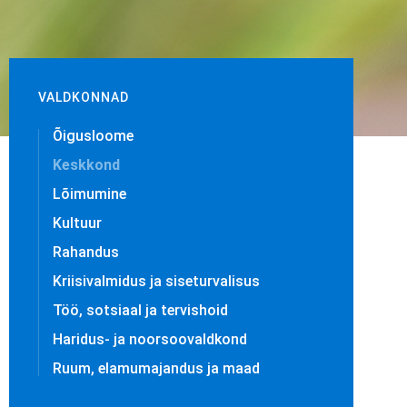
VALDKONNAD
Õigusloome
Keskkond
Lõimumine
Kultuur
Rahandus
Kriisivalmidus ja siseturvalisus
Töö, sotsiaal ja tervishoid
Haridus- ja noorsoovaldkond
Ruum, elamumajandus ja maad