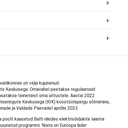
aldkonnas on välja kujunenud
te Keskusega. Omavahel peetakse regulaarseid
asatakse teineteist oma üritustele. Aastal 2022
steeringute Keskusega (KIK) koostöölepingu sõlmimine,
 Linnade ja Valdade Päevadel aprillis 2023.
poolt kaasatud Balti riikides elektrisõidukite laiema
suunatud programmi. Norra on Euroopa liider