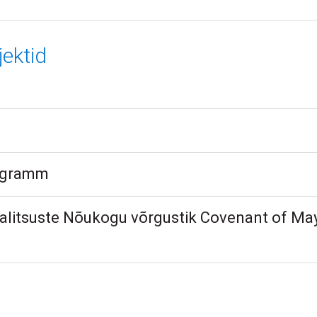
ektid
rogramm
valitsuste Nõukogu võrgustik Covenant of Ma