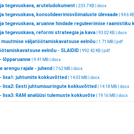
 ja tegevuskava, aruteludokument
| 233.7 KB | docx
 ja tegevuskava, konsolideerimisvõimaluste ülevaade
| 94.6 K
ja tegevuskava, aruanne hindade reguleerimise raamistiku
ja tegevuskava, reformi strateegia ja kava
| 93.02 KB | docx
e muutmise väljatöötamiskavatsuse eelnõu
| 1.71 MB | pdf
töötamiskavatsuse eelnõu - SLAIDID
| 992.42 KB | pdf
 - lõpparuanne
| 9.41 MB | docx
e arengu rajale - juhend
| 7.62 MB | docx
 - lisa1: juhtumite kokkuvõtted
| 14.03 MB | docx
 - lisa2: Eesti juhtumiuuringute kokkuvõtted
| 14.18 MB | docx
l - lisa3: RAM analüüsi tulemuste kokkuvõte
| 19.16 MB | docx