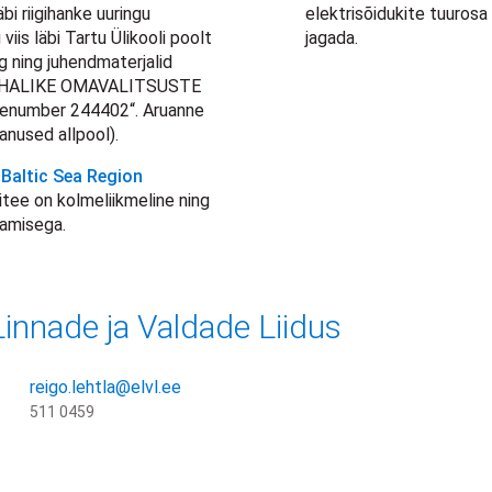
bi riigihanke uuringu
elektrisõidukite tuurosa
iis läbi Tartu Ülikooli poolt
jagada.
g ning juhendmaterjalid
 „KOHALIKE OMAVALITSUSTE
enumber 244402“. Aruanne
manused allpool).
Baltic Sea Region
itee on kolmeliikmeline ning
tamisega.
innade ja Valdade Liidus
reigo.lehtla@elvl.ee
511 0459