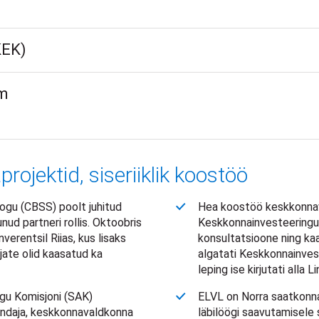
KEK)
hm
ojektid, siseriiklik koostöö
gu (CBSS) poolt juhitud
Hea koostöö keskkonnav
nud partneri rollis. Oktoobris
Keskkonnainvesteeringu
erentsil Riias, kus lisaks
konsultatsioone ning ka
ate olid kaasatud ka
algatati Keskkonnainve
leping ise kirjutati alla
ngu Komisjoni (SAK)
ELVL on Norra saatkonna 
sindaja, keskkonnavaldkonna
läbilöögi saavutamisele 