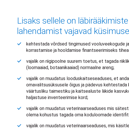
Lisaks sellele on läbirääkimist
lahendamist vajavad küsimuse
kehtestada võrdsed tingimused vooluveekogude j
korrastamise ja hooldamise finantseerimiseks tihea
vajalik on riigipoolne suurem toetus, et tagada riik
(loomaaiad, botaanikaaiad) normaalne areng;
vajalik on muudatus looduskaitseseaduses, et anda
omavalitsusüksusele õigus ja pädevus kehtestada 
väärtusliku taimestiku ja kaitsealuste liikide kasv
haljastuse inventeerimise kord;
vajalik on muudatus veterinaarseaduses mis sätes
olema kohustus tagada oma koduloomade identifit
vajalik on muudatus veterinaarseaduses, mis käsit