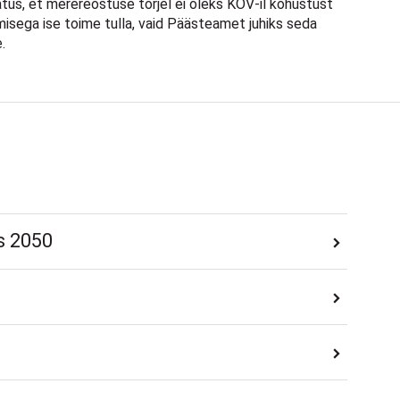
tus, et merereostuse tõrjel ei oleks KOV-il kohustust
misega ise toime tulla, vaid Päästeamet juhiks seda
.
s 2050