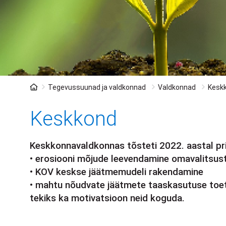
Leivapuru
Tegevussuunad ja valdkonnad
Valdkonnad
Kesk
Keskkond
Keskkonnavaldkonnas tõsteti 2022. aastal pri
• erosiooni mõjude leevendamine omavalitsus
• KOV keskse jäätmemudeli rakendamine
• mahtu nõudvate jäätmete taaskasutuse toeta
tekiks ka motivatsioon neid koguda.