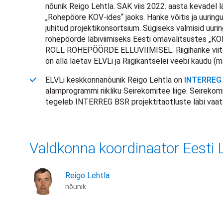
nõunik Reigo Lehtla. SAK viis 2022. aasta kevadel lä
„Rohepööre KOV-ides“ jaoks. Hanke võitis ja uuringu v
juhitud projektikonsortsium. Sügiseks valmisid uurin
rohepöörde läbiviimiseks Eesti omavalitsustes
ROLL ROHEPÖÖRDE ELLUVIIMISEL. Riigihanke viit
on alla laetav ELVLi ja Riigikantselei veebi kaudu (
ELVLi keskkonnanõunik Reigo Lehtla on
INTERREG 
alamprogrammi riikliku Seirekomitee liige. Seirekom
tegeleb INTERREG BSR projektitaotluste läbi vaa
Valdkonna koordinaator Eesti L
Reigo Lehtla
nõunik