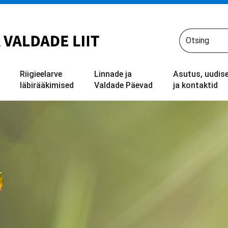
Riigieelarve
Linnade ja
Asutus, uudis
läbirääkimised
Valdade Päevad
ja kontaktid