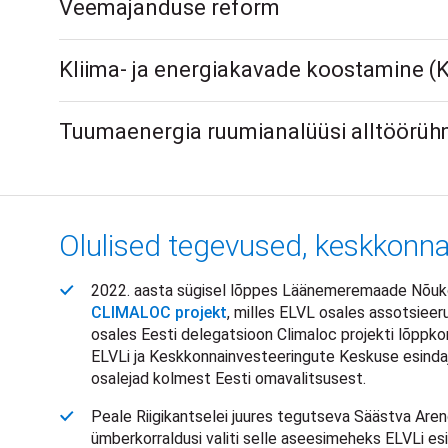
Veemajanduse reform
Kliima- ja energiakavade koostamine (
Tuumaenergia ruumianalüüsi alltöörü
Olulised tegevused, keskkonnapr
2022. aasta sügisel lõppes Läänemeremaade Nõuko
CLIMALOC projekt
, milles ELVL osales assotsieeru
osales Eesti delegatsioon Climaloc projekti lõppkonv
ELVLi ja Keskkonnainvesteeringute Keskuse esindaj
osalejad kolmest Eesti omavalitsusest.
Peale Riigikantselei juures tegutseva Säästva Are
ümberkorraldusi valiti selle aseesimeheks ELVLi e