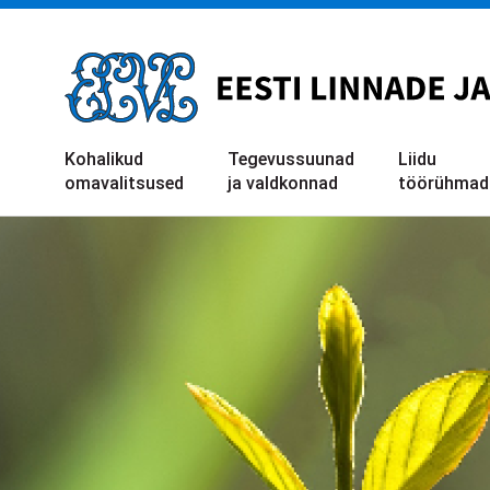
Liigu
edasi
põhisisu
juurde
Kohalikud
Tegevussuunad
Liidu
omavalitsused
ja valdkonnad
töörühmad