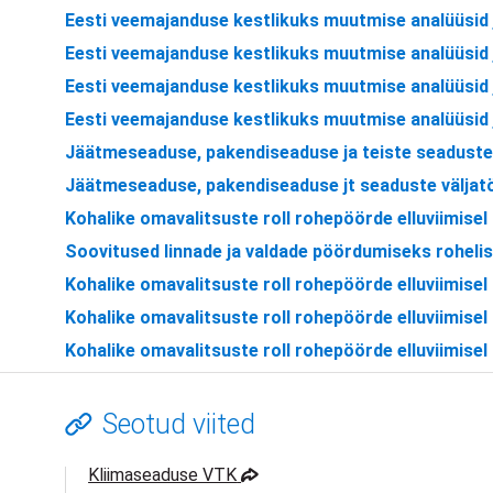
Eesti veemajanduse kestlikuks muutmise analüüsid
Eesti veemajanduse kestlikuks muutmise analüüsid
Eesti veemajanduse kestlikuks muutmise analüüsid 
Eesti veemajanduse kestlikuks muutmise analüüsid 
Jäätmeseaduse, pakendiseaduse ja teiste seadust
Jäätmeseaduse, pakendiseaduse jt seaduste välja
Kohalike omavalitsuste roll rohepöörde elluviimisel
Soovitused linnade ja valdade pöördumiseks rohelis
Kohalike omavalitsuste roll rohepöörde elluviimisel
Kohalike omavalitsuste roll rohepöörde elluviimisel
Kohalike omavalitsuste roll rohepöörde elluviimise
Seotud viited
avaneb uues vahekaardis
Kliimaseaduse VTK