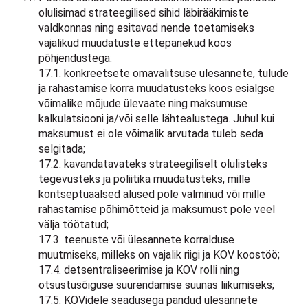
olulisimad strateegilised sihid läbirääkimiste
valdkonnas ning esitavad nende toetamiseks
vajalikud muudatuste ettepanekud koos
põhjendustega:
17.1. konkreetsete omavalitsuse ülesannete, tulude
ja rahastamise korra muudatusteks koos esialgse
võimalike mõjude ülevaate ning maksumuse
kalkulatsiooni ja/või selle lähtealustega. Juhul kui
maksumust ei ole võimalik arvutada tuleb seda
selgitada;
17.2. kavandatavateks strateegiliselt olulisteks
tegevusteks ja poliitika muudatusteks, mille
kontseptuaalsed alused pole valminud või mille
rahastamise põhimõtteid ja maksumust pole veel
välja töötatud;
17.3. teenuste või ülesannete korralduse
muutmiseks, milleks on vajalik riigi ja KOV koostöö;
17.4. detsentraliseerimise ja KOV rolli ning
otsustusõiguse suurendamise suunas liikumiseks;
17.5. KOVidele seadusega pandud ülesannete