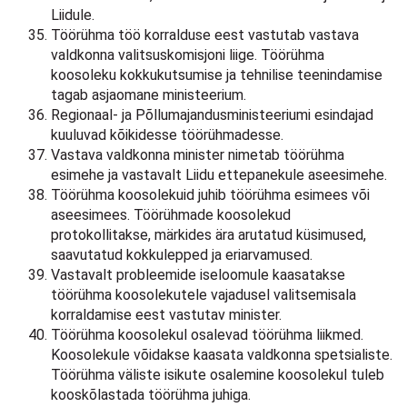
Liidule.
Töörühma töö korralduse eest vastutab vastava
valdkonna valitsuskomisjoni liige. Töörühma
koosoleku kokkukutsumise ja tehnilise teenindamise
tagab asjaomane ministeerium.
Regionaal- ja Põllumajandusministeeriumi esindajad
kuuluvad kõikidesse töörühmadesse.
Vastava valdkonna minister nimetab töörühma
esimehe ja vastavalt Liidu ettepanekule aseesimehe.
Töörühma koosolekuid juhib töörühma esimees või
aseesimees. Töörühmade koosolekud
protokollitakse, märkides ära arutatud küsimused,
saavutatud kokkulepped ja eriarvamused.
Vastavalt probleemide iseloomule kaasatakse
töörühma koosolekutele vajadusel valitsemisala
korraldamise eest vastutav minister.
Töörühma koosolekul osalevad töörühma liikmed.
Koosolekule võidakse kaasata valdkonna spetsialiste.
Töörühma väliste isikute osalemine koosolekul tuleb
kooskõlastada töörühma juhiga.