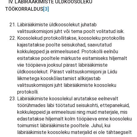
IV. LÄBIRÄÄKIMISTE ÜLDKOOSOLEKU
TÖÖKORRALDUS
[3]
Läbirääkimiste üldkoosolekut juhatab
valitsuskomisjoni juht või tema poolt volitatud isik.
Koosolekud protokollitakse, koosoleku protokollis
kajastatakse poolte seisukohad, saavutatud
kokkulepped ja erimeelsused. Protokolli eelnõu
esitatakse pooltele märkuste esitamiseks hiljemalt
viie tööpäeva jooksul pärast läbirääkimiste
üldkoosolekut. Pärast valitsuskomisjoni ja Liidu
liikmetega kooskõlastamist allkirjastab
valitsuskomisjoni juht läbirääkimiste koosoleku
protokolli.
Läbirääkimiste koosolekul arutatakse eelnevalt
töörühmades läbi töötatud seisukohti, ettepanekuid,
kokkuleppeid ja erimeelsusi ning muid materjale, mis
edastatakse hiljemalt kolm tööpäeva enne koosoleku
toimumist läbirääkimiste pooltele. Juhul, kui
läbirääkimiste koosoleku materjalid ei ole tähtaegselt