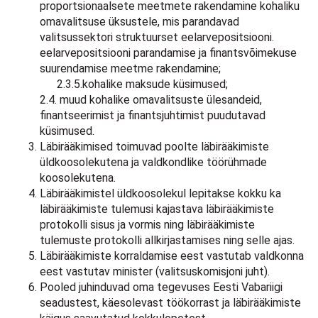
proportsionaalsete meetmete rakendamine kohaliku
omavalitsuse üksustele, mis parandavad
valitsussektori struktuurset eelarvepositsiooni.
eelarvepositsiooni parandamise ja finantsvõimekuse
suurendamise meetme rakendamine;
2.3.5.kohalike maksude küsimused;
2.4. muud kohalike omavalitsuste ülesandeid,
finantseerimist ja finantsjuhtimist puudutavad
küsimused.
Läbirääkimised toimuvad poolte läbirääkimiste
üldkoosolekutena ja valdkondlike töörühmade
koosolekutena.
Läbirääkimistel üldkoosolekul lepitakse kokku ka
läbirääkimiste tulemusi kajastava läbirääkimiste
protokolli sisus ja vormis ning läbirääkimiste
tulemuste protokolli allkirjastamises ning selle ajas.
Läbirääkimiste korraldamise eest vastutab valdkonna
eest vastutav minister (valitsuskomisjoni juht).
Pooled juhinduvad oma tegevuses Eesti Vabariigi
seadustest, käesolevast töökorrast ja läbirääkimiste