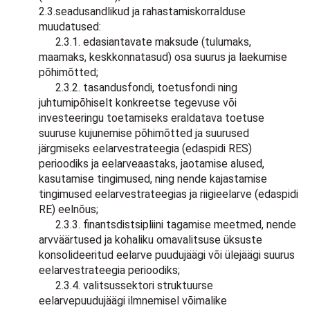
2.3.seadusandlikud ja rahastamiskorralduse
muudatused:
2.3.1. edasiantavate maksude (tulumaks,
maamaks, keskkonnatasud) osa suurus ja laekumise
põhimõtted;
2.3.2. tasandusfondi, toetusfondi ning
juhtumipõhiselt konkreetse tegevuse või
investeeringu toetamiseks eraldatava toetuse
suuruse kujunemise põhimõtted ja suurused
järgmiseks eelarvestrateegia (edaspidi RES)
perioodiks ja eelarveaastaks, jaotamise alused,
kasutamise tingimused, ning nende kajastamise
tingimused eelarvestrateegias ja riigieelarve (edaspidi
RE) eelnõus;
2.3.3. finantsdistsipliini tagamise meetmed, nende
arvväärtused ja kohaliku omavalitsuse üksuste
konsolideeritud eelarve puudujäägi või ülejäägi suurus
eelarvestrateegia perioodiks;
2.3.4. valitsussektori struktuurse
eelarvepuudujäägi ilmnemisel võimalike