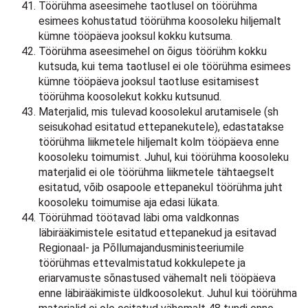
Töörühma aseesimehe taotlusel on töörühma
esimees kohustatud töörühma koosoleku hiljemalt
kümne tööpäeva jooksul kokku kutsuma.
Töörühma aseesimehel on õigus töörühm kokku
kutsuda, kui tema taotlusel ei ole töörühma esimees
kümne tööpäeva jooksul taotluse esitamisest
töörühma koosolekut kokku kutsunud.
Materjalid, mis tulevad koosolekul arutamisele (sh
seisukohad esitatud ettepanekutele), edastatakse
töörühma liikmetele hiljemalt kolm tööpäeva enne
koosoleku toimumist. Juhul, kui töörühma koosoleku
materjalid ei ole töörühma liikmetele tähtaegselt
esitatud, võib osapoole ettepanekul töörühma juht
koosoleku toimumise aja edasi lükata.
Töörühmad töötavad läbi oma valdkonnas
läbirääkimistele esitatud ettepanekud ja esitavad
Regionaal- ja Põllumajandusministeeriumile
töörühmas ettevalmistatud kokkulepete ja
eriarvamuste sõnastused vähemalt neli tööpäeva
enne läbirääkimiste üldkoosolekut. Juhul kui töörühma