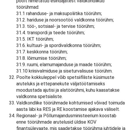
poolt nimetatud esindajatest valdkondlikud
töörühmad:
31.1 rahanduse- ja maksupoliitika töörühm;
31.2. hariduse ja noorsootöö valdkonna töörühm;
31.3. töö-, sotsiaal- ja tervise töörühm;
31.4. transpordi ja teede töörühm;
31.5. IKT töörühm;
31.6. kultuuri- ja spordivaldkonna töörühm;
31.7. keskkonna töörühm;
31.8. lõimumise töörühm;
31.9. ruumi, elamumajanduse ja maade töörühm;
31.10 kriisivalmiduse ja siseturvalisuse töörühm.
Poolte kokkuleppel võib spetsiifiliste küsimuste
aruteluks ja ettepanekute väljatöötamiseks
moodustada ajutisi ja alatöörühmi, kuhu kaasatakse
valdkonna spetsialiste.
Valdkondlike töörühmade kohtumised võivad toimuda
aasta läbi ka RES ja RE koostamise ajakava väliselt.
Regionaal- ja Põllumajandusministeerium koostab
enne töörühmade arutelusid üldise KOV
finantsülevaate, mis saadetakse töörühma juhtidele ja