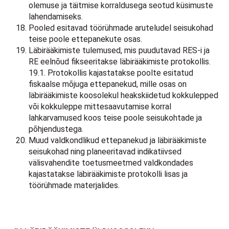
olemuse ja täitmise korraldusega seotud küsimuste
lahendamiseks.
Pooled esitavad töörühmade aruteludel seisukohad
teise poole ettepanekute osas.
Läbirääkimiste tulemused, mis puudutavad RES-i ja
RE eelnõud fikseeritakse läbirääkimiste protokollis.
19.1. Protokollis kajastatakse poolte esitatud
fiskaalse mõjuga ettepanekud, mille osas on
läbirääkimiste koosolekul heakskiidetud kokkulepped
või kokkuleppe mittesaavutamise korral
lahkarvamused koos teise poole seisukohtade ja
põhjendustega.
Muud valdkondlikud ettepanekud ja läbirääkimiste
seisukohad ning planeeritavad indikatiivsed
välisvahendite toetusmeetmed valdkondades
kajastatakse läbirääkimiste protokolli lisas ja
töörühmade materjalides.