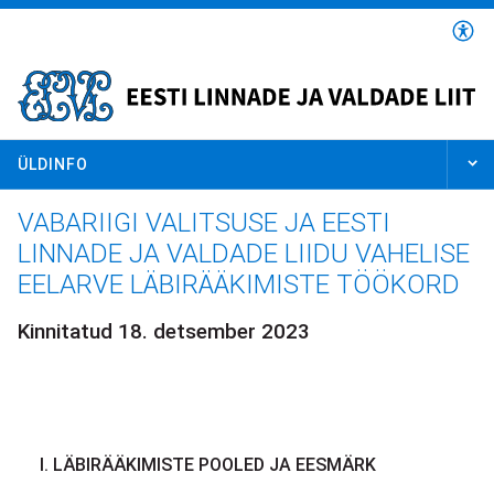
Liigu
edasi
põhisisu
juurde
ÜLDINFO
Leivapuru
VABARIIGI VALITSUSE JA EESTI
LINNADE JA VALDADE LIIDU VAHELISE
EELARVE LÄBIRÄÄKIMISTE TÖÖKORD
Kinnitatud 18. detsember 2023
I. LÄBIRÄÄKIMISTE POOLED JA EESMÄRK