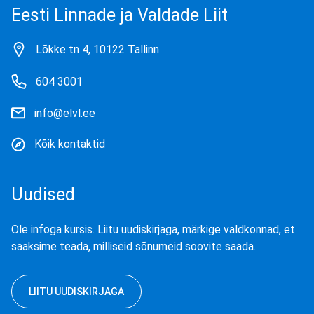
Eesti Linnade ja Valdade Liit
Lõkke tn 4, 10122 Tallinn
604 3001
info@elvl.ee
Kõik kontaktid
Uudised
Ole infoga kursis. Liitu uudiskirjaga, märkige valdkonnad, et
saaksime teada, milliseid sõnumeid soovite saada.
LIITU UUDISKIRJAGA