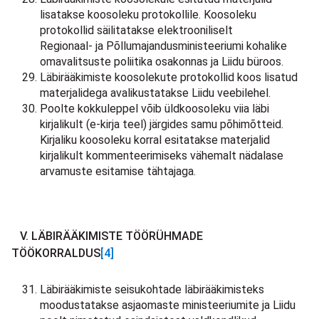
lisatakse koosoleku protokollile. Koosoleku
protokollid säilitatakse elektrooniliselt
Regionaal- ja Põllumajandusministeeriumi kohalike
omavalitsuste poliitika osakonnas ja Liidu büroos.
Läbirääkimiste koosolekute protokollid koos lisatud
materjalidega avalikustatakse Liidu veebilehel.
Poolte kokkuleppel võib üldkoosoleku viia läbi
kirjalikult (e-kirja teel) järgides samu põhimõtteid.
Kirjaliku koosoleku korral esitatakse materjalid
kirjalikult kommenteerimiseks vähemalt nädalase
arvamuste esitamise tähtajaga.
V. LÄBIRÄÄKIMISTE TÖÖRÜHMADE
TÖÖKORRALDUS
[4]
Läbirääkimiste seisukohtade läbirääkimisteks
moodustatakse asjaomaste ministeeriumite ja Liidu