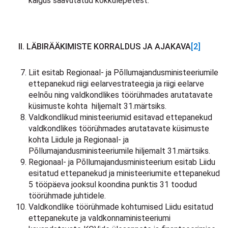
käigus saavutatud kokkulepetest.
II. LÄBIRÄÄKIMISTE KORRALDUS JA AJAKAVA
[2]
Liit esitab Regionaal- ja Põllumajandusministeeriumile
ettepanekud riigi eelarvestrateegia ja riigi eelarve
eelnõu ning valdkondlikes töörühmades arutatavate
küsimuste kohta hiljemalt 31.märtsiks.
Valdkondlikud ministeeriumid esitavad ettepanekud
valdkondlikes töörühmades arutatavate küsimuste
kohta Liidule ja Regionaal- ja
Põllumajandusministeeriumile hiljemalt 31.märtsiks.
Regionaal- ja Põllumajandusministeerium esitab Liidu
esitatud ettepanekud ja ministeeriumite ettepanekud
5 tööpäeva jooksul koondina punktis 31 toodud
töörühmade juhtidele.
Valdkondlike töörühmade kohtumised Liidu esitatud
ettepanekute ja valdkonnaministeeriumi