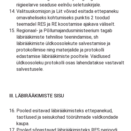
riigieelarve seaduse eelnõu seletuskirjale.
Valitsuskomisjon ja Liit võivad esitada ettepaneku
omavaheliseks kohtumiseks punktis 2 toodud
teemadel RES ja RE koostamise ajakava väliselt.
Regionaal- ja Põllumajandusministeerium tagab
läbirääkimiste tehnilise teenindamise, sh
läbirääkimiste üldkoosolekute salvestamise ja
protokollimise ning materjalide ja protokolli
edastamise läbirääkimiste pooltele. Vaidlused
üldkoosoleku protokolli osas lahendatakse vastavalt
salvestusele.
III. LÄBIRÄÄKIMISTE SISU
Pooled esitavad läbirääkimisteks ettepanekud,
taotlused ja seisukohad töörühmade valdkondade
kaupa.
Pooled sõnastavad läbirääkimisteks RES perioodi