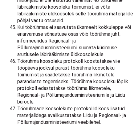
materjalid ei ole esitatud vähemalt 48 tundi enne
läbirääkimiste koosoleku toimumist, ei võta
läbirääkimiste üldkoosolek selle töörühma materjalide
põhjal vastu otsuseid.
Kui töörühmas ei saavutata üksmeelt kokkuleppe või
eriarvamuse sõnastuse osas võib töörühma juht,
informeerides Regionaal- ja
Põllumajandusministeeriumi, suunata küsimuse
arutlusele läbirääkimiste üldkoosolekule.
Töörühma koosoleku protokoll koostatakse viie
tööpäeva jooksul pärast töörühma koosoleku
toimumist ja saadetakse töörühma liikmetele
paranduste tegemiseks. Töörühma koosoleku lõplik
protokoll edastatakse töörühma liikmetele,
Regionaal- ja Põllumajandusministeeriumile ja Liidu
büroole.
Töörühmade koosolekute protokollid koos lisatud
materjalidega avalikustatakse Liidu ja Regionaal- ja
Põllumajandusministeeriumi veebilehel.