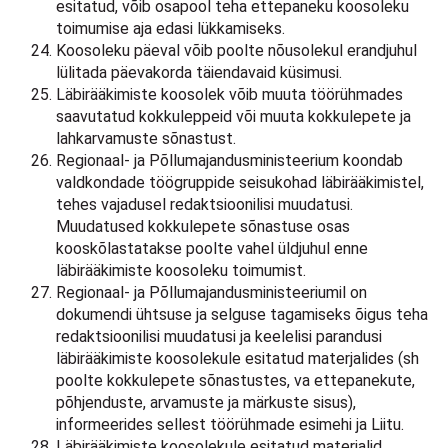
esitatud, võib osapool teha ettepaneku koosoleku
toimumise aja edasi lükkamiseks.
Koosoleku päeval võib poolte nõusolekul erandjuhul
lülitada päevakorda täiendavaid küsimusi.
Läbirääkimiste koosolek võib muuta töörühmades
saavutatud kokkuleppeid või muuta kokkulepete ja
lahkarvamuste sõnastust.
Regionaal- ja Põllumajandusministeerium koondab
valdkondade töögruppide seisukohad läbirääkimistel,
tehes vajadusel redaktsioonilisi muudatusi.
Muudatused kokkulepete sõnastuse osas
kooskõlastatakse poolte vahel üldjuhul enne
läbirääkimiste koosoleku toimumist.
Regionaal- ja Põllumajandusministeeriumil on
dokumendi ühtsuse ja selguse tagamiseks õigus teha
redaktsioonilisi muudatusi ja keelelisi parandusi
läbirääkimiste koosolekule esitatud materjalides (sh
poolte kokkulepete sõnastustes, va ettepanekute,
põhjenduste, arvamuste ja märkuste sisus),
informeerides sellest töörühmade esimehi ja Liitu.
Läbirääkimiste koosolekule esitatud materjalid