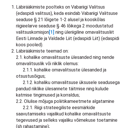
Läbirääkimiste poolteks on Vabariigi Valitsus
(edaspidi valitsus), keda esindab Vabariigi Valitsuse
seaduse § 21 lõigete 1-2 alusel ja kooskõlas
riigieelarve seaduse § 46 lõikega 2 moodustatud
valitsuskomisjon
[1]
ning üleriigiline omavalitsusliit
Eesti Linnade ja Valdade Liit (edaspidi Liit) (edaspidi
koos pooled).
Läbirääkimiste teemad on:
2.1. kohalike omavalitsuste ülesanded ning nende
omavalitsuslik või riiklik olemus:
2.1.1. kohalike omavalitsuste ülesanded ja
otsustusõigus;
2.1.2. kohaliku omavalitsuse üksusele seadusega
pandud riiklike ülesannete täitmise ning kulude
katmise tingimused ja korraldus;
2.2. Olulise mõjuga poliitikameetmete algatamine
2.2.1. Riigi strateegiliste eesmärkide
saavutamiseks vajalikud kohalike omavalitsuste
tegevused ja selleks vajaliku võimekuse toetamine
(sh rahastamine);