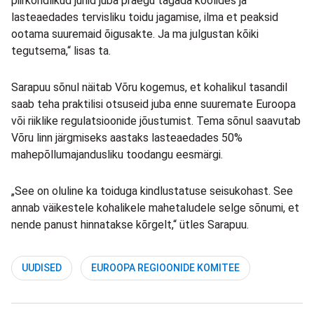
piirkondlikud juhid juba praegu tagada koolides ja
lasteaedades tervisliku toidu jagamise, ilma et peaksid
ootama suuremaid õigusakte. Ja ma julgustan kõiki
tegutsema,“ lisas ta.
Sarapuu sõnul näitab Võru kogemus, et kohalikul tasandil
saab teha praktilisi otsuseid juba enne suuremate Euroopa
või riiklike regulatsioonide jõustumist. Tema sõnul saavutab
Võru linn järgmiseks aastaks lasteaedades 50%
mahepõllumajandusliku toodangu eesmärgi.
„See on oluline ka toiduga kindlustatuse seisukohast. See
annab väikestele kohalikele mahetaludele selge sõnumi, et
nende panust hinnatakse kõrgelt,“ ütles Sarapuu.
UUDISED
EUROOPA REGIOONIDE KOMITEE