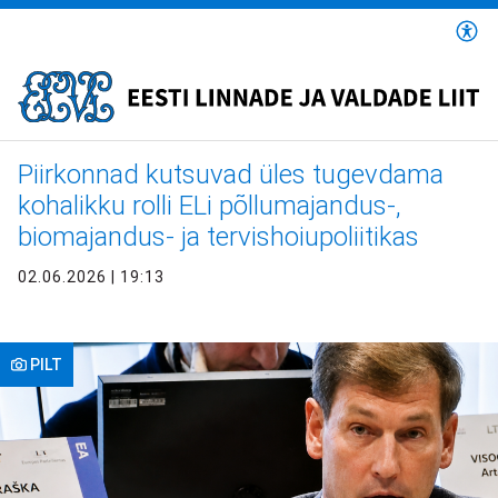
Liigu
edasi
põhisisu
juurde
Leivapuru
Piirkonnad kutsuvad üles tugevdama
kohalikku rolli ELi põllumajandus-,
biomajandus- ja tervishoiupoliitikas
02.06.2026 | 19:13
PILT