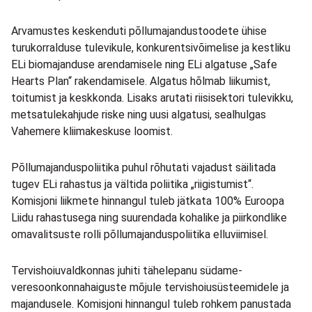
Arvamustes keskenduti põllumajandustoodete ühise
turukorralduse tulevikule, konkurentsivõimelise ja kestliku
ELi biomajanduse arendamisele ning ELi algatuse „Safe
Hearts Plan“ rakendamisele. Algatus hõlmab liikumist,
toitumist ja keskkonda. Lisaks arutati riisisektori tulevikku,
metsatulekahjude riske ning uusi algatusi, sealhulgas
Vahemere kliimakeskuse loomist.
Põllumajanduspoliitika puhul rõhutati vajadust säilitada
tugev ELi rahastus ja vältida poliitika „riigistumist“.
Komisjoni liikmete hinnangul tuleb jätkata 100% Euroopa
Liidu rahastusega ning suurendada kohalike ja piirkondlike
omavalitsuste rolli põllumajanduspoliitika elluviimisel.
Tervishoiuvaldkonnas juhiti tähelepanu südame-
veresoonkonnahaiguste mõjule tervishoiusüsteemidele ja
majandusele. Komisjoni hinnangul tuleb rohkem panustada