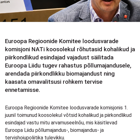
Euroopa Regioonide Komitee loodusvarade
komisjoni NATi koosolekul rõhutasid kohalikud ja
piirkondlikud esindajad vajadust säilitada
Euroopa Liidu tugev rahastus põllumajandusele,
arendada piirkondlikku biomajandust ning
kaasata omavalitsusi rohkem tervise
ennetamisse.
Euroopa Regioonide Komitee loodusvarade komisjonis 1.
juunil toimunud koosolekul võtsid kohalikud ja piirkondlikud
esindajad vastu mitu arvamuseelnõu, mis käsitlevad
Euroopa Liidu põllumajandus-, biomajandus- ja
tervishoiupoliitika tulevikku.