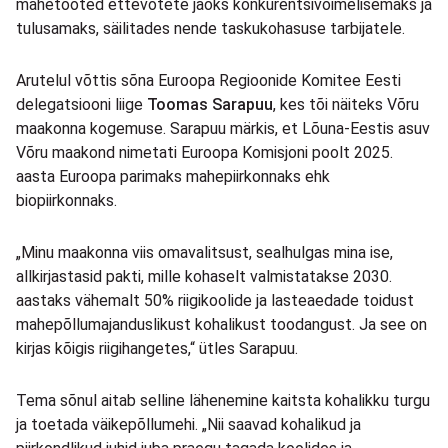
mahetooted ettevõtete jaoks konkurentsivõimelisemaks ja
tulusamaks, säilitades nende taskukohasuse tarbijatele.
Arutelul võttis sõna Euroopa Regioonide Komitee Eesti
delegatsiooni liige
Toomas Sarapuu
, kes tõi näiteks Võru
maakonna kogemuse. Sarapuu märkis, et Lõuna-Eestis asuv
Võru maakond nimetati Euroopa Komisjoni poolt 2025.
aasta Euroopa parimaks mahepiirkonnaks ehk
biopiirkonnaks.
„Minu maakonna viis omavalitsust, sealhulgas mina ise,
allkirjastasid pakti, mille kohaselt valmistatakse 2030.
aastaks vähemalt 50% riigikoolide ja lasteaedade toidust
mahepõllumajanduslikust kohalikust toodangust. Ja see on
kirjas kõigis riigihangetes,“ ütles Sarapuu.
Tema sõnul aitab selline lähenemine kaitsta kohalikku turgu
ja toetada väikepõllumehi. „Nii saavad kohalikud ja