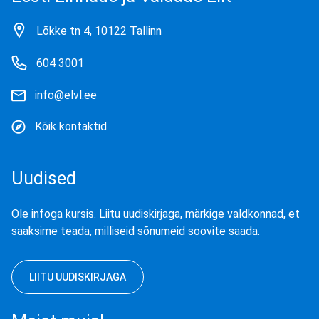
Lõkke tn 4, 10122 Tallinn
604 3001
info@elvl.ee
Kõik kontaktid
Uudised
Ole infoga kursis. Liitu uudiskirjaga, märkige valdkonnad, et
saaksime teada, milliseid sõnumeid soovite saada.
LIITU UUDISKIRJAGA