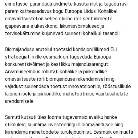
ennetusse, parandada andmete kasutamist ja tagada ravi
parem kättesaadavus kogu Euroopa Liidus. Kohalikel
omavalitsustel on selles oluline roll, sest inimeste
igapäevane elukeskkond, liikumisvõimalused ja
tervisekäitumine kujunevad suuresti kohalikul tasandil.
Biomajanduse arutelul toetasid komisjoni liikmed ELi
strateegiat, mille eesmärk on tugevdada Euroopa
konkurentsivõimet ja kestlikku majandusarengut.
Arvamuseelnõus rõhutati kohalike ja piirkondlike
omavalitsuste rolli biomajanduse rakendamisel ning
vajadust suurendada toetust innovatsioonile, tööstuslikule
laienemisele ja piirkondlike mahetootmise väärtusahelate
arendamisele.
Samuti kutsuti üles looma tugevamaid avaliku hanke
stiimuleid, suunama investeeringuid biomajandusse ning
kiirendama mahetoodete turulejõudmist. Eesmärk on muuta