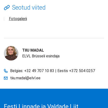
Seotud viited
Fotogalerii
TIIU MADAL
ELVL Brüsseli esindaja
Belgias: +32 49 707 10 83 | Eestis +372 504 0257
tiiu.madal@elvl.ee
Eesti Linnade ja Valdade Liit